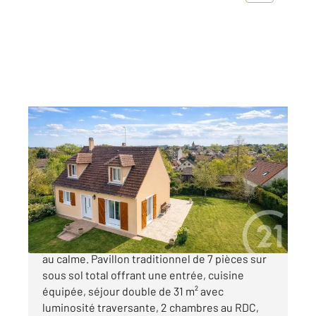
DOMONT 95
2
122 m
, 7 pièces
Ref : 20223
Maison à vendre
447 000 €
Quartier pavillonnaire dans le Haut de Domont
au calme. Pavillon traditionnel de 7 pièces sur
sous sol total offrant une entrée, cuisine
équipée, séjour double de 31 m² avec
luminosité traversante, 2 chambres au RDC,