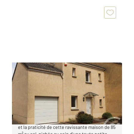
DOMONT 95
2
85,02 m
, 3 pièces
Ref : 18394
Maison à vendre
275 000 €
À Domont, laissez-vous séduire par le charme
et la praticité de cette ravissante maison de 85
m² au sol, nichée au sein d'une toute petite