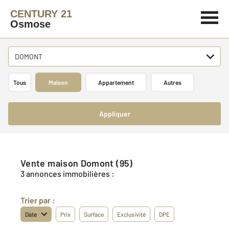
CENTURY 21
Osmose
DOMONT
Tous
Maison
Appartement
Autres
Appliquer
Vente maison Domont (95)
3 annonces immobilières :
Trier par :
Date
Prix
Surface
Exclusivité
DPE