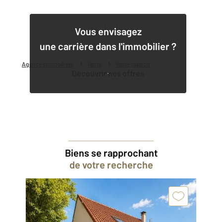
1
Vous envisagez
une carrière dans l'immobilier ?
Agence immobilière
Vente
Vente maison
Découvrir nos offres
Biens se rapprochant
de votre recherche