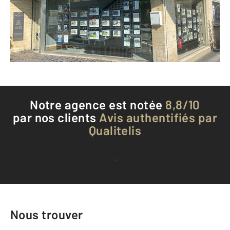
Envoyer un message
Téléphoner à l'agence
Notre agence est notée
8,8/10
par nos clients
Avis authentifiés par
Qualitelis
Voir tous les avis clients
Nous trouver