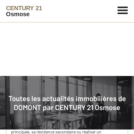
CENTURY 21
Osmose
Immobilier
Actualités immobilières à DOMONT
Toutes les actualités immobilières de
Pourquoi concrétiser un projet immobilier
DOMONT par
CENTURY 21 Osmose
maintenant ?
L’appétence de Français pour devenir propriétaire est
toujours intacte. Que ce soit pour acquérir sa résidence
principale, sa résidence secondaire ou réaliser un